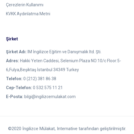
Çerezlerin Kullanımı
KVKK Aydınlatma Metni
Şirket
Şirket Adı:
IM İngilizce Eğitim ve Danışmalık ltd. Şti.
Adres:
Hakki Yeten Caddesi, Selenium Plaza NO:10/c Floor:5-
6,Fulya,Beşiktaş İstanbul 34349 Turkey
Telefon:
0 (212) 381 86 38
Cep-Telefon:
0 532 575 11 21
E-Posta:
bilgi@ingilizcemulakat.com
©2020 İngilizce Mülakat,
Internative
tarafından geliştirilmiştir.