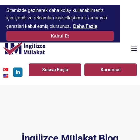
Sitemizde gezinerek daha kolay kullanabilmeniz
için içeriği ve reklamları kişiselleştirmek amacıyla
çerezleri kabul etmiş olursunuz.
Daha Fazla
Kabul Et
To
Sınava Başla
Kurumsal
Linkedin
İngilizce Mülakat Blog