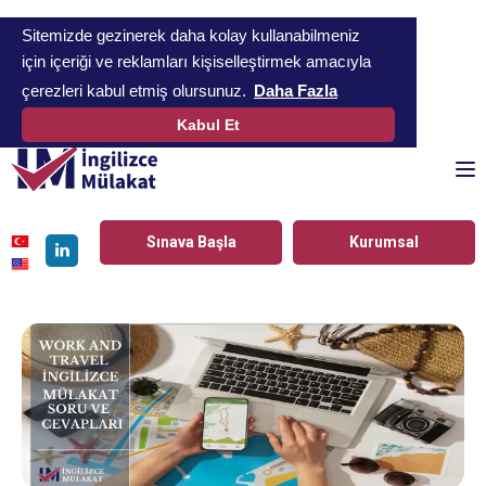
Sitemizde gezinerek daha kolay kullanabilmeniz
için içeriği ve reklamları kişiselleştirmek amacıyla
çerezleri kabul etmiş olursunuz.
Daha Fazla
Kabul Et
To
Sınava Başla
Kurumsal
Linkedin