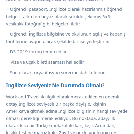
Öğrenci; pasaport, İngilizce olarak hazırlanmış öğrenci
·
belgesi, arka fon beyaz olacak şekilde çekilmiş 5x5
vesikalık fotoğraf gibi belgeleri iletir.
Öğrenci; İngilizce bilgisine ve okulunun açılış ve kapanış
·
tarihlerine uygun olacak şekilde bir işe yerleştirilir.
DS-2019 formu temin edilir.
·
Vize ve uçak bileti aşaması halledilir.
·
Son olarak, oryantasyon sürecine dahil olunur.
·
İngilizce Seviyeniz Ne Durumda Olmalı?
Work and Travel ile ilgili olarak merak edilen en önemli
detay İngilizce seviyesi! Bir başka deyişle, kişinin
Amerika’ya gitmek adına İngilizce bilgisinin hangi seviyede
olması gerektiği merak ediliyor. Bu noktada, aday; ilk
olarak kısa bir Türkçe mülakat ile karşılaşır. Ardından,
kişilik testine maruz kalır. Zayıf ve güçlü yönlerinin ne